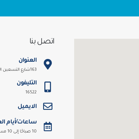
اتصل بنا
العنوان
163شارع التسعين الجنوبى - التجمع الخامس
التليفون
16522
الايميل
ساعات/أيام ال
10 صباحًا إلى 10 مساءًا