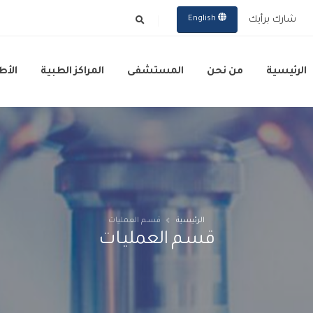
شارك برأيك
English
الرئيسية
من نحن
المستشفى
المراكز الطبية
الأط
الرئيسية
قسـم العمليـات
قسـم العمليـات