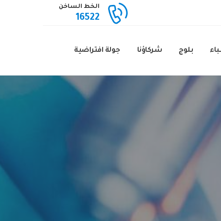
الخط الساخن
16522
باء
بلوج
شركاؤنا
جولة افتراضية