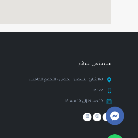
مستشفى نسـائم
163شارع التسعين الجنوبى - التجمع الخامس
16522
10 صباحًا إلى 10 مساءًا