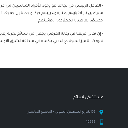
- العامل الرئيسي في نجاحنا هو وجود الأفراد المناسبين من فريق
ممرضين تم اختيارهم بعناية وتدريبهم جيدًا و يعملون جميعًا ف
خصيصًا لمرضىانا المحترمون وعائلاتهم.
- إن تفاني فريقنا في رعاية المرضى يجعل من نسائم تجربة رعا
نموذجًا للتميز للمجتمع الطبي بأكمله في منطقة الشرق الأو
مستشفى نسـائم
163شارع التسعين الجنوبى - التجمع الخامس
16522