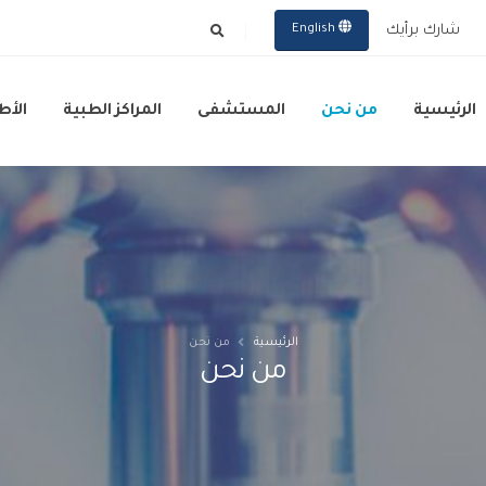
شارك برأيك
English
الرئيسية
من نحن
المستشفى
المراكز الطبية
الأط
الرئيسية
من نحن
من نحن