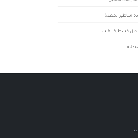
ة إعادة التأهيل
دة منـاظير المعدة
عمـل قسطرة القلب
يدلية
دة