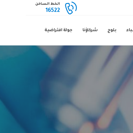
الخط الساخن
16522
باء
بلوج
شركاؤنا
جولة افتراضية