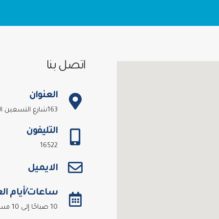
اتصل بنا
العنوان
163شارع التسعين الجنوبى - التجمع الخامس
التليفون
16522
الايميل
ساعات/أيام ال
10 صباحًا إلى 10 مساءًا