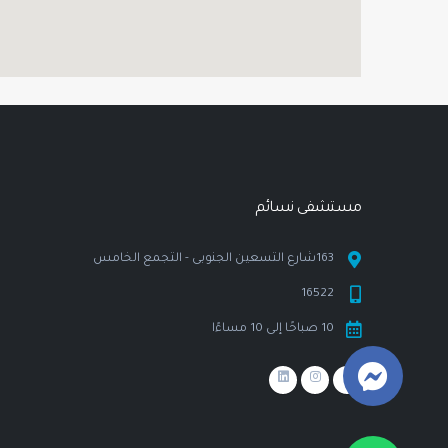
مستشفى نسـائم
163شارع التسعين الجنوبى - التجمع الخامس
16522
10 صباحًا إلى 10 مساءًا