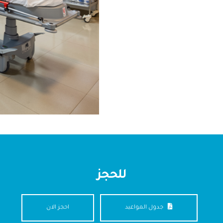
للحجز
جدول المواعيد
احجز الان