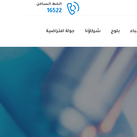
الخط الساخن
16522
باء
بلوج
شركاؤنا
جولة افتراضية